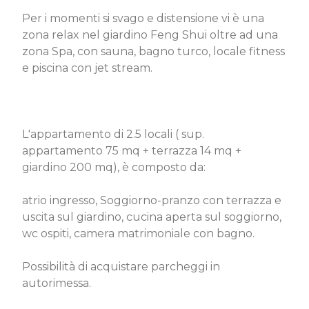
Per i momenti si svago e distensione vi è una
zona relax nel giardino Feng Shui oltre ad una
zona Spa, con sauna, bagno turco, locale fitness
e piscina con jet stream.
L'appartamento di 2.5 locali ( sup.
appartamento 75 mq + terrazza 14 mq +
giardino 200 mq), è composto da:
atrio ingresso, Soggiorno-pranzo con terrazza e
uscita sul giardino, cucina aperta sul soggiorno,
wc ospiti, camera matrimoniale con bagno.
Possibilità di acquistare parcheggi in
autorimessa.