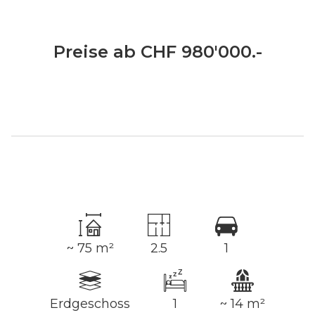
Preise ab CHF 980'000.-
~ 75 m²
2.5
1
Erdgeschoss
1
~ 14 m²