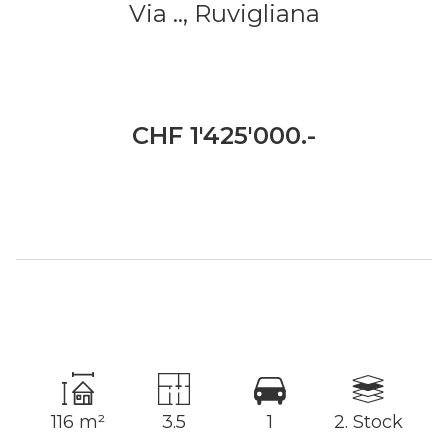
Via ..,
Ruvigliana
CHF 1'425'000.-
116 m²
3.5
1
2. Stock