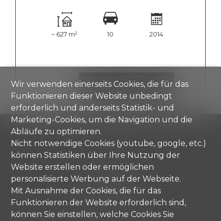
~ 627 m²
10
2014
Wir verwenden einerseits Cookies, die für das
DETAILS ANZEIGEN
Funktionieren dieser Website unbedingt
erforderlich und anderseits Statistik- und
Marketing-Cookies, um die Navigation und die
Abläufe zu optimieren.
Nicht notwendige Cookies (youtube, google, etc.)
können Statistiken über Ihre Nutzung der
Comisa SA
Strada di Gandria 4
Website erstellen oder ermöglichen
6976 Castagnola
personalisierte Werbung auf der Webseite.
Tel.
+41 91 971 67 00
Mit Ausnahme der Cookies, die für das
info@comisa.ch
Funktionieren der Website erforderlich sind,
können Sie einstellen, welche Cookies Sie