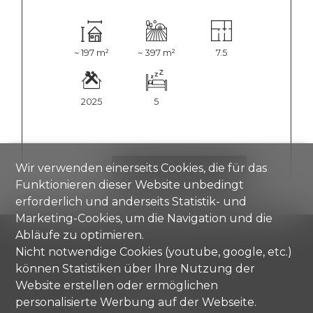
~ 197 m²
~ 397 m²
7.5
2025
5
Wir verwenden einerseits Cookies, die für das
DETAILS ANZEIGEN
Funktionieren dieser Website unbedingt
erforderlich und anderseits Statistik- und
Marketing-Cookies, um die Navigation und die
Abläufe zu optimieren.
Nicht notwendige Cookies (youtube, google, etc.)
können Statistiken über Ihre Nutzung der
Comisa SA
Website erstellen oder ermöglichen
Strada di Gandria 4
personalisierte Werbung auf der Webseite.
6976 Castagnola