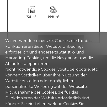
721 m²
998 m²
Wir verwenden einerseits Cookies, die für das
DETAILS ANZEIGEN
Funktionieren dieser Website unbedingt
erforderlich und anderseits Statistik- und
Marketing-Cookies, um die Navigation und die
Abläufe zu optimieren.
Nicht notwendige Cookies (youtube, google, etc.)
können Statistiken über Ihre Nutzung der
Comisa SA
Strada di Gandria 4
Website erstellen oder ermöglichen
6976 Castagnola
personalisierte Werbung auf der Webseite.
Tel.
+41 91 971 67 00
Mit Ausnahme der Cookies, die für das
info@comisa.ch
Funktionieren der Website erforderlich sind,
können Sie einstellen, welche Cookies Sie