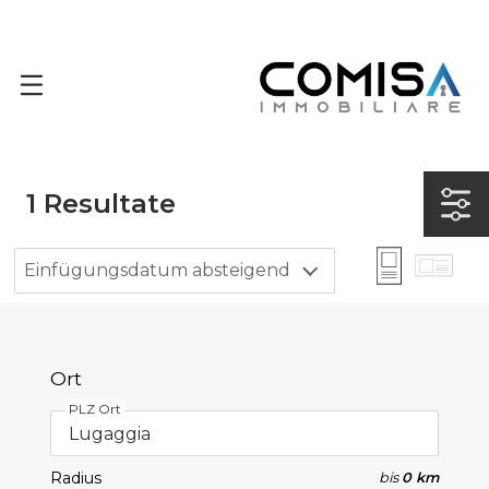
1
Resultate
Einfügungsdatum absteigend
Ort
PLZ Ort
Radius
bis
0 km