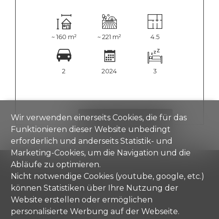
~ 160 m²
~ 221 m²
4.5
2
2024
3
Wir verwenden einerseits Cookies, die für das
DETAILS ANZEIGEN
Funktionieren dieser Website unbedingt
erforderlich und anderseits Statistik- und
Marketing-Cookies, um die Navigation und die
Abläufe zu optimieren.
Nicht notwendige Cookies (youtube, google, etc.)
können Statistiken über Ihre Nutzung der
Comisa SA
Website erstellen oder ermöglichen
Strada di Gandria 4
personalisierte Werbung auf der Webseite.
6976 Castagnola