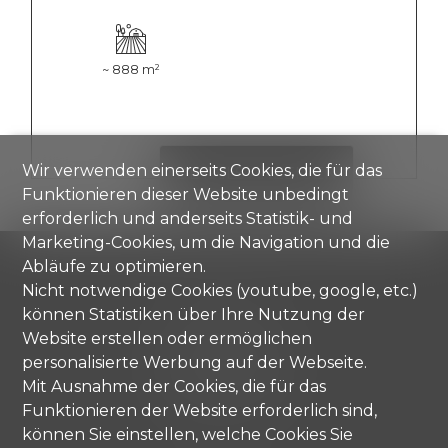
~ 888 m²
Wir verwenden einerseits Cookies, die für das
DETAILS ANZEIGEN
Funktionieren dieser Website unbedingt
erforderlich und anderseits Statistik- und
Marketing-Cookies, um die Navigation und die
Abläufe zu optimieren.
Nicht notwendige Cookies (youtube, google, etc.)
können Statistiken über Ihre Nutzung der
Comisa SA
Strada di Gandria 4
Website erstellen oder ermöglichen
6976 Castagnola
personalisierte Werbung auf der Webseite.
Tel.
+41 91 971 67 00
Mit Ausnahme der Cookies, die für das
info@comisa.ch
Funktionieren der Website erforderlich sind,
können Sie einstellen, welche Cookies Sie