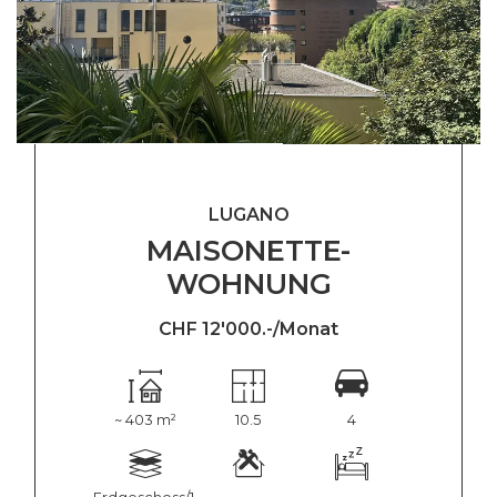
LUGANO
MAISONETTE-
WOHNUNG
CHF 12'000.-/Monat
~ 403 m²
10.5
4