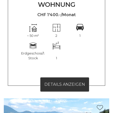
WOHNUNG
CHF 1'400.-/Monat
~ 50 m²
2
1
Erdgeschoss/1.
Stock
1
DETAILS ANZEIGEN