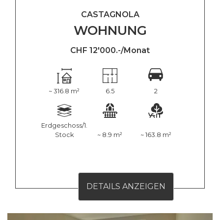
CASTAGNOLA
WOHNUNG
CHF 12'000.-/Monat
~ 316.8 m²
6.5
2
Erdgeschoss/1.
Stock
~ 8.9 m²
~ 163.8 m²
DETAILS ANZEIGEN