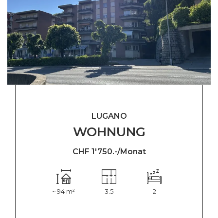
LUGANO
WOHNUNG
CHF 1'750.-/Monat
~ 94 m²
3.5
2