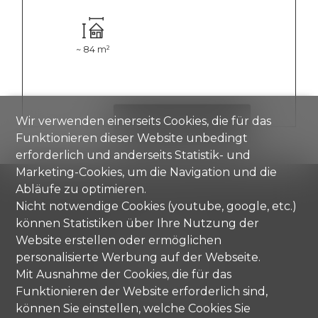
~ 84 m²
Wir verwenden einerseits Cookies, die für das
DETAILS ANZEIGEN
Funktionieren dieser Website unbedingt
erforderlich und anderseits Statistik- und
Marketing-Cookies, um die Navigation und die
Abläufe zu optimieren.
Nicht notwendige Cookies (youtube, google, etc.)
können Statistiken über Ihre Nutzung der
Comisa SA
Strada di Gandria 4
Website erstellen oder ermöglichen
6976 Castagnola
personalisierte Werbung auf der Webseite.
Tel.
+41 91 971 67 00
Mit Ausnahme der Cookies, die für das
info@comisa.ch
Funktionieren der Website erforderlich sind,
können Sie einstellen, welche Cookies Sie