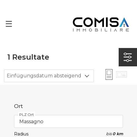
1
Resultate
Einfügungsdatum absteigend
Ort
PLZ Ort
Radius
bis
0 km