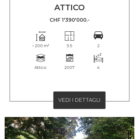
ATTICO
CHF 1'390'000.-
~ 200 m²
5.5
2
Attico
2007
4
VEDI I DETTAGLI