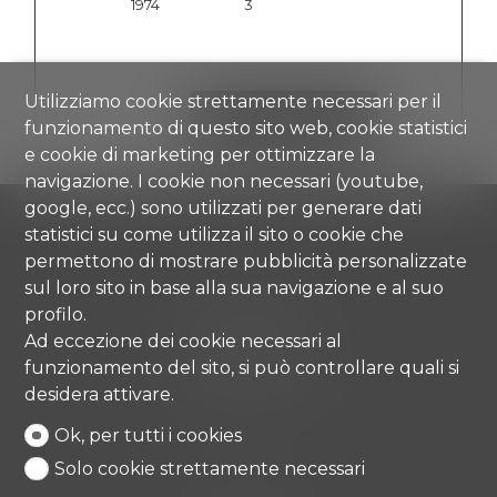
1974
3
Utilizziamo cookie strettamente necessari per il
VEDI I DETTAGLI
funzionamento di questo sito web, cookie statistici
e cookie di marketing per ottimizzare la
navigazione. I cookie non necessari (youtube,
google, ecc.) sono utilizzati per generare dati
statistici su come utilizza il sito o cookie che
permettono di mostrare pubblicità personalizzate
sul loro sito in base alla sua navigazione e al suo
Comisa SA
profilo.
Strada di Gandria 4
Ad eccezione dei cookie necessari al
6976 Castagnola
funzionamento del sito, si può controllare quali si
Tel.
+41 91 971 67 00
desidera attivare.
info@comisa.ch
Ok, per tutti i cookies
Solo cookie strettamente necessari
Home