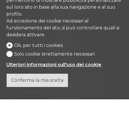
permettono di mostrare pubblicità personalizzate
6976 Castagnola
sul loro sito in base alla sua navigazione e al suo
Tel.
+41 91 971 67 00
profilo.
info@comisa.ch
Ad eccezione dei cookie necessari al
funzionamento del sito, si può controllare quali si
desidera attivare.
Home
Beni immobili
Ok, per tutti i cookies
Agenzia
Solo cookie strettamente necessari
Contatto
Ulteriori informazioni sull'uso dei cookie
Conferma la mia scelta
Non perdere nessun oggetto, registrarsi
gratuitamente.
Iscriversi