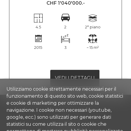
CHF 1'040'000.-
4.5
2
2° piano
2015
3
~ 15 m²
VEDI I DETTAGLI
Utilizziamo cookie strettamente necessari per il
funzionamento di questo sito web, cookie statistici
e cookie di marketing per ottimizzare la
navigazione. I cookie non necessari (youtube,
google, ecc.) sono utilizzati per generare dati
Comisa SA
statistici su come utilizza il sito o cookie che
Strada di Gandria 4