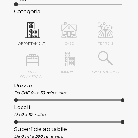
Categoria
APPARTAMENTI
CASE
TERRENI
LOCALI
IMMOBILI
GASTRONOMIA
COMMERCIALI
Prezzo
Da
CHF 0.-
a
50 mio
e altro
Locali
Da
0
a
10
e altro
Superficie abitabile
Da
0 m²
a
500 m²
e altro