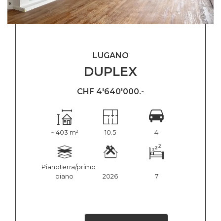
LUGANO
DUPLEX
CHF 4'640'000.-
~ 403 m²
10.5
4
Pianoterra/primo
piano
2026
7