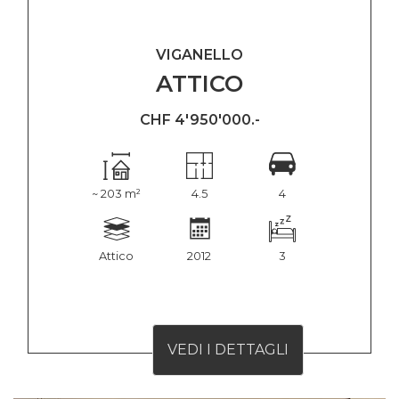
VIGANELLO
ATTICO
CHF 4'950'000.-
~ 203 m²
4.5
4
Attico
2012
3
VEDI I DETTAGLI