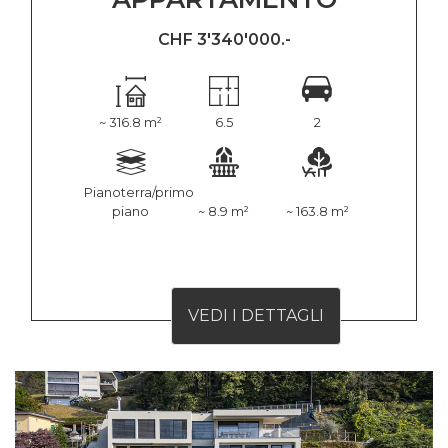
CHF 3'340'000.-
~ 316.8 m²
6.5
2
Pianoterra/primo
piano
~ 8.9 m²
~ 163.8 m²
VEDI I DETTAGLI