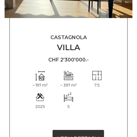
CASTAGNOLA
VILLA
CHF 2'300'000.-
~ 197 m²
~ 397 m²
7.5
2025
5