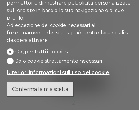
CHF 695'000.-
permettono di mostrare pubblicità personalizzate
sul loro sito in base alla sua navigazione e al suo
profilo.
Ad eccezione dei cookie necessari al
~ 158 m²
~ 704 m²
5.5
funzionamento del sito, si può controllare quali si
desidera attivare.
3
2020
4
Ok, per tutti i cookies
Solo cookie strettamente necessari
Ulteriori informazioni sull'uso dei cookie
VEDI I DETTAGLI
Conferma la mia scelta
1
2