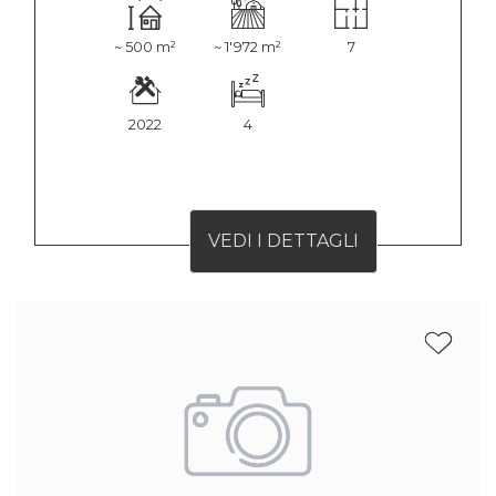
~ 500 m²
~ 1'972 m²
7
2022
4
VEDI I DETTAGLI