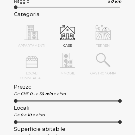
Raggio
a
0 km
Categoria
APPARTAMENTI
CASE
TERRENI
LOCALI
IMMOBILI
GASTRONOMIA
COMMERCIALI
Prezzo
Da
CHF 0.-
a
50 mio
e altro
Locali
Da
0
a
10
e altro
Superficie abitabile