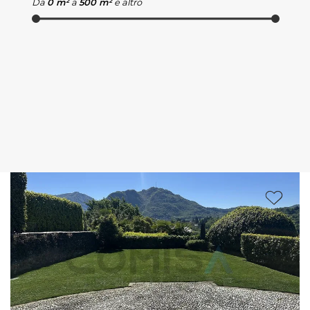
Da
0 m²
a
500 m²
e altro