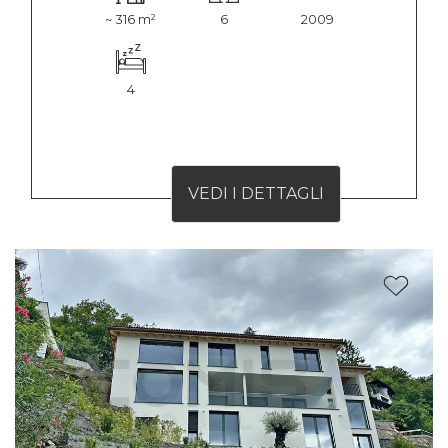
~ 316 m²
6
2009
4
VEDI I DETTAGLI