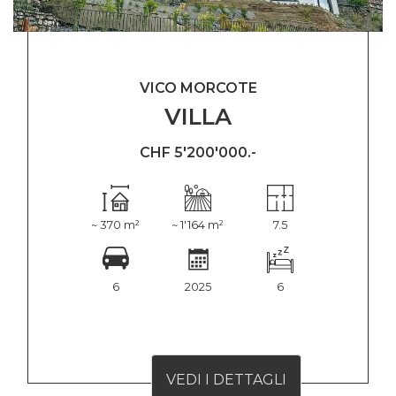
VICO MORCOTE
VILLA
CHF 5'200'000.-
~ 370 m²
~ 1'164 m²
7.5
6
2025
6
VEDI I DETTAGLI