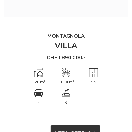
MONTAGNOLA
VILLA
CHF 1'890'000.-
~ 211 m²
~ 1'101 m²
5.5
4
4