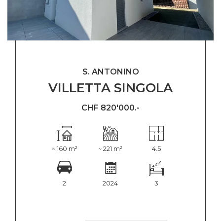
S. ANTONINO
VILLETTA SINGOLA
CHF 820'000.-
~ 160 m²
~ 221 m²
4.5
2
2024
3