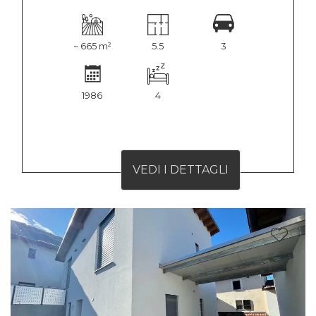
~ 665 m²
5.5
3
1986
4
VEDI I DETTAGLI