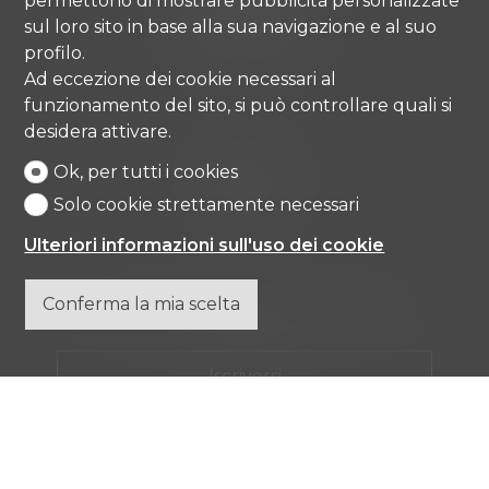
permettono di mostrare pubblicità personalizzate
6976 Castagnola
sul loro sito in base alla sua navigazione e al suo
Tel.
+41 91 971 67 00
profilo.
info@comisa.ch
Ad eccezione dei cookie necessari al
funzionamento del sito, si può controllare quali si
desidera attivare.
Home
Beni immobili
Ok, per tutti i cookies
Agenzia
Solo cookie strettamente necessari
Contatto
Ulteriori informazioni sull'uso dei cookie
Conferma la mia scelta
Non perdere nessun oggetto, registrarsi
gratuitamente.
Iscriversi