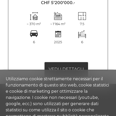
CHF 5'200'000.-
~ 370 m²
~ 1'164 m²
7.5
6
2025
6
VEDI I DETTAGLI
Utilizziamo cookie strettamente necessari per il
funzionamento di questo sito web, cookie statistici
e cookie di marketing per ottimizzare la
navigazione. I cookie non necessari (youtube,
google, ecc.) sono utilizzati per generare dati
Comisa SA
statistici su come utilizza il sito o cookie che
Strada di Gandria 4