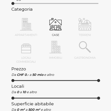
Categoria
APPARTAMENTI
CASE
TERRENI
LOCALI
IMMOBILI
GASTRONOMIA
COMMERCIALI
Prezzo
Da
CHF 0.-
a
50 mio
e altro
Locali
Da
0
a
10
e altro
Superficie abitabile
Da
0 m²
a
500 m²
e altro