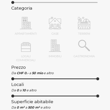
Categoria
APPARTAMENTI
CASE
TERRENI
LOCALI
IMMOBILI
GASTRONOMIA
COMMERCIALI
Prezzo
Da
CHF 0.-
a
50 mio
e altro
Locali
Da
0
a
10
e altro
Superficie abitabile
Da
0 m²
a
500 m²
e altro