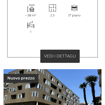
~ 58 m²
2.5
3° piano
1
VEDI I DETTAGLI
Nuovo prezzo