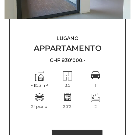
LUGANO
APPARTAMENTO
CHF 830'000.-
~ 115.3 m²
3.5
1
2° piano
2012
2