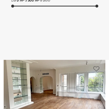
Da
0 m²
a
500 m²
e altro