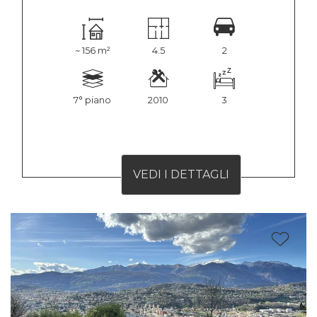
~ 156 m²
4.5
2
7° piano
2010
3
VEDI I DETTAGLI