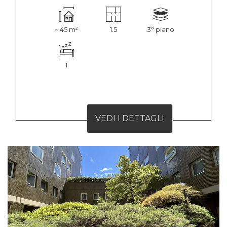
~ 45 m²
1.5
3° piano
1
VEDI I DETTAGLI