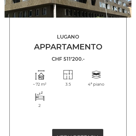
LUGANO
APPARTAMENTO
CHF 511'200.-
~ 72 m²
3.5
4° piano
2