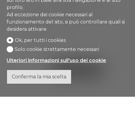
sul loro sito in base alla sua navigazione e al suo
profilo.
Ad eccezione dei cookie necessari al
3.5
1
4° piano
funzionamento del sito, si può controllare quali si
desidera attivare.
2016
2
Ok, per tutti i cookies
Solo cookie strettamente necessari
Ulteriori informazioni sull'uso dei cookie
VEDI I DETTAGLI
Conferma la mia scelta
1
2