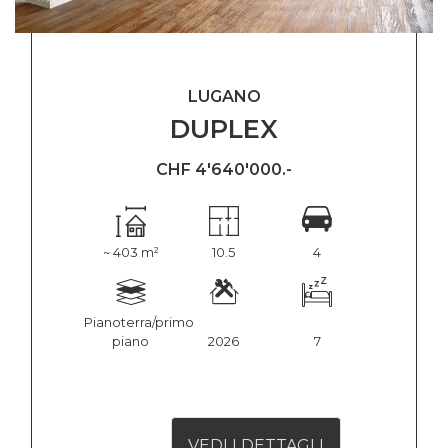
LUGANO
DUPLEX
CHF 4'640'000.-
~ 403 m²
10.5
4
Pianoterra/primo
piano
2026
7
VEDI I DETTAGLI