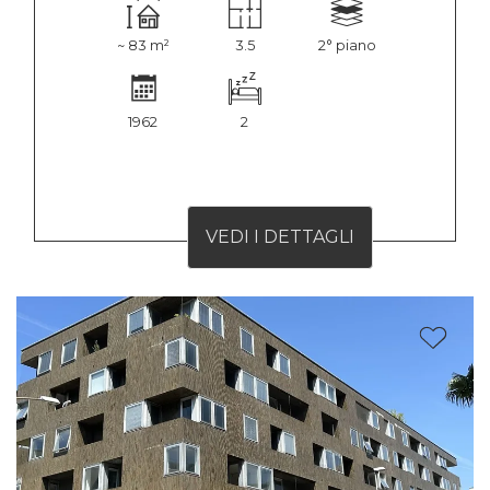
~ 83 m²
3.5
2° piano
1962
2
VEDI I DETTAGLI