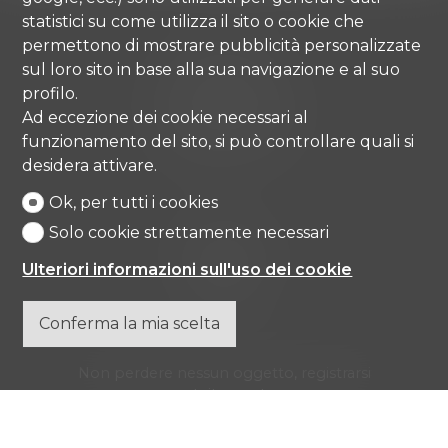
statistici su come utilizza il sito o cookie che
permettono di mostrare pubblicità personalizzate
Comisa SA
sul loro sito in base alla sua navigazione e al suo
Strada di Gandria 4
profilo.
6976 Castagnola
Ad eccezione dei cookie necessari al
Tel.
+41 91 971 67 00
funzionamento del sito, si può controllare quali si
info@comisa.ch
desidera attivare.
Ok, per tutti i cookies
Home
Solo cookie strettamente necessari
Beni immobili
Ulteriori informazioni sull'uso dei cookie
Agenzia
Contatto
Conferma la mia scelta
Non perdere nessun oggetto, registrarsi
gratuitamente.
Iscriversi