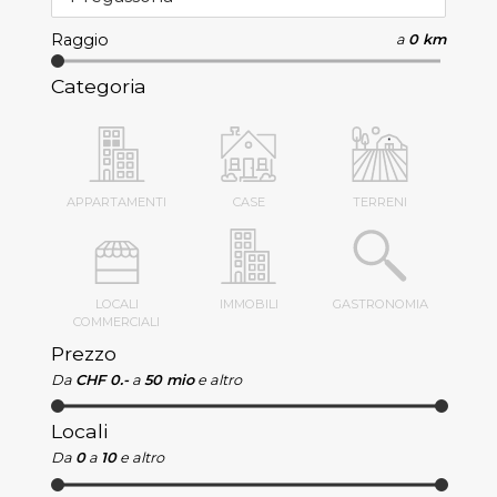
Raggio
a
0 km
Categoria
APPARTAMENTI
CASE
TERRENI
LOCALI
IMMOBILI
GASTRONOMIA
COMMERCIALI
Prezzo
Da
CHF 0.-
a
50 mio
e altro
Locali
Da
0
a
10
e altro