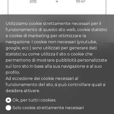
2012
4
151 m²
Utilizziamo cookie strettamente necessari per il
VEDI I DETTAGLI
funzionamento di questo sito web, cookie statistici
e cookie di marketing per ottimizzare la
navigazione. I cookie non necessari (youtube,
google, ecc.) sono utilizzati per generare dati
statistici su come utilizza il sito o cookie che
permettono di mostrare pubblicità personalizzate
sul loro sito in base alla sua navigazione e al suo
Comisa SA
profilo.
Strada di Gandria 4
Ad eccezione dei cookie necessari al
6976 Castagnola
funzionamento del sito, si può controllare quali si
Tel.
+41 91 971 67 00
desidera attivare.
info@comisa.ch
Ok, per tutti i cookies
Solo cookie strettamente necessari
Home