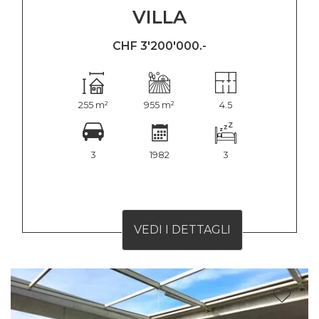
VILLA
CHF 3'200'000.-
255 m²
955 m²
4.5
3
1982
3
VEDI I DETTAGLI