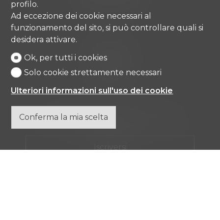
info@comisa.ch
profilo.
Ad eccezione dei cookie necessari al
funzionamento del sito, si può controllare quali si
desidera attivare.
Home
Beni immobili
Ok, per tutti i cookies
Agenzia
Solo cookie strettamente necessari
Contatto
Ulteriori informazioni sull'uso dei cookie
Non perdere nessun oggetto, registrarsi
Conferma la mia scelta
gratuitamente.
Iscriversi
®
Software Immomig
2004-2026 da IMMOMIG SA | Tutti i diritti
riservati | Nostri annunci su
dreamo.ch