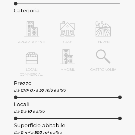
Categoria
APPARTAMENTI
CASE
TERRENI
LOCALI
IMMOBILI
GASTRONOMIA
COMMERCIALI
Prezzo
Da
CHF 0.-
a
50 mio
e altro
Locali
Da
0
a
10
e altro
Superficie abitabile
Da
0 m²
a
500 m²
e altro