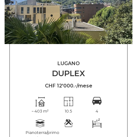
LUGANO
DUPLEX
CHF 12'000.-/mese
~ 403 m²
10.5
4
Pianoterra/primo