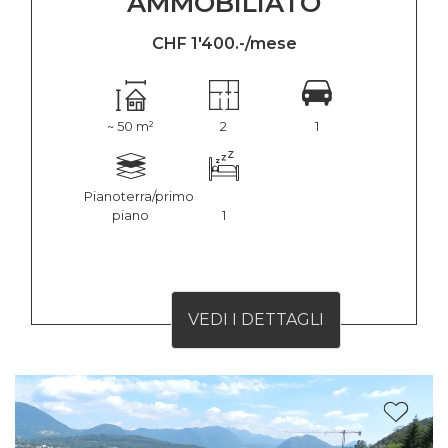
AMMOBILIATO
CHF 1'400.-/mese
~ 50 m²
2
1
Pianoterra/primo
piano
1
VEDI I DETTAGLI