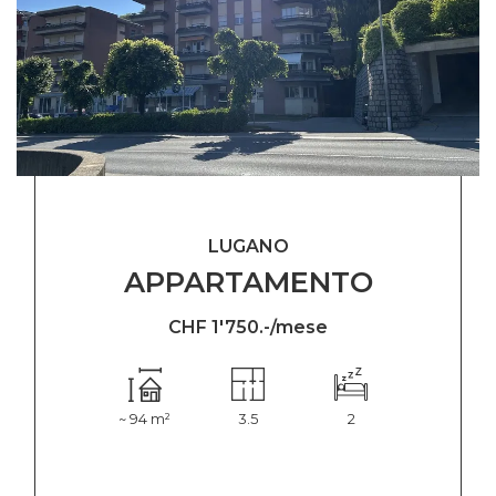
LUGANO
APPARTAMENTO
CHF 1'750.-/mese
~ 94 m²
3.5
2