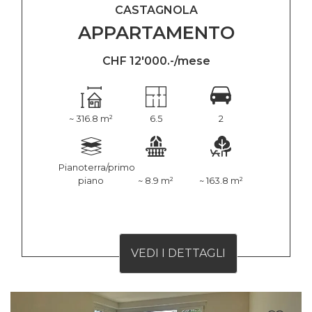
CASTAGNOLA
APPARTAMENTO
CHF 12'000.-/mese
~ 316.8 m²
6.5
2
Pianoterra/primo
piano
~ 8.9 m²
~ 163.8 m²
VEDI I DETTAGLI