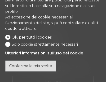
permettono di mostrare pubblicità personalizzate
6976 Castagnola
sul loro sito in base alla sua navigazione e al suo
Tel.
+41 91 971 67 00
profilo.
info@comisa.ch
Ad eccezione dei cookie necessari al
funzionamento del sito, si può controllare quali si
desidera attivare.
Home
Beni immobili
Ok, per tutti i cookies
Agenzia
Solo cookie strettamente necessari
Contatto
Ulteriori informazioni sull'uso dei cookie
Conferma la mia scelta
Non perdere nessun oggetto, registrarsi
gratuitamente.
Iscriversi