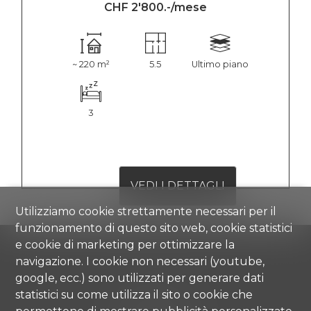
CHF 2'800.-/mese
~ 220 m²
5.5
Ultimo piano
3
VEDI I DETTAGLI
Utilizziamo cookie strettamente necessari per il
funzionamento di questo sito web, cookie statistici
e cookie di marketing per ottimizzare la
navigazione. I cookie non necessari (youtube,
google, ecc.) sono utilizzati per generare dati
Comisa SA
statistici su come utilizza il sito o cookie che
Strada di Gandria 4