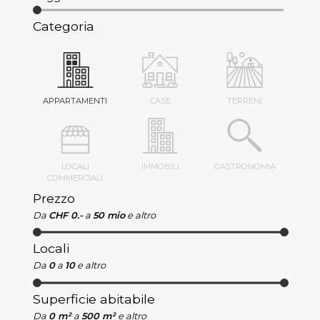
Categoria
APPARTAMENTI
CASE
TERRENI
LOCALI
IMMOBILI
GASTRONOMIA
COMMERCIALI
Prezzo
Da
CHF 0.-
a
50 mio
e altro
Locali
Da
0
a
10
e altro
Superficie abitabile
Da
0 m²
a
500 m²
e altro