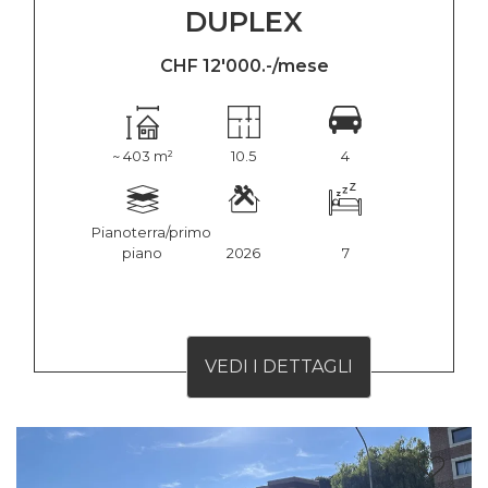
DUPLEX
CHF 12'000.-/mese
~ 403 m²
10.5
4
Pianoterra/primo
piano
2026
7
VEDI I DETTAGLI