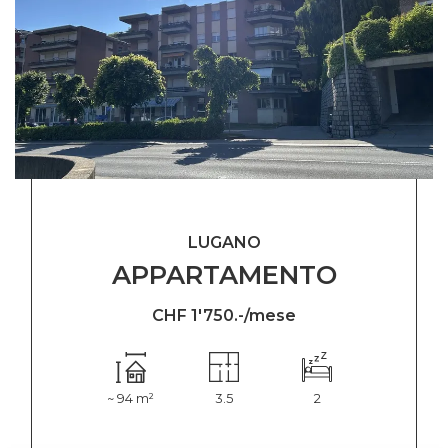
LUGANO
APPARTAMENTO
CHF 1'750.-/mese
~ 94 m²
3.5
2