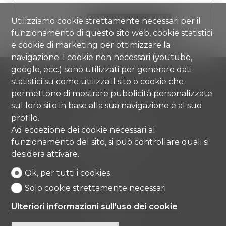
Utilizziamo cookie strettamente necessari per il
VEDI I DETTAGLI
funzionamento di questo sito web, cookie statistici
e cookie di marketing per ottimizzare la
navigazione. I cookie non necessari (youtube,
google, ecc.) sono utilizzati per generare dati
statistici su come utilizza il sito o cookie che
permettono di mostrare pubblicità personalizzate
sul loro sito in base alla sua navigazione e al suo
Comisa SA
Strada di Gandria 4
profilo.
6976 Castagnola
Ad eccezione dei cookie necessari al
Tel.
+41 91 971 67 00
funzionamento del sito, si può controllare quali si
info@comisa.ch
desidera attivare.
Ok, per tutti i cookies
Solo cookie strettamente necessari
Home
Beni immobili
Ulteriori informazioni sull'uso dei cookie
Agenzia
Contatto