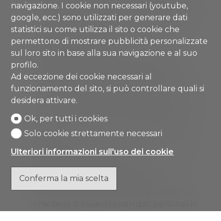
il diritto di opporsi al trattamento dei dati
navigazione. I cookie non necessari (youtube,
o di revocare il consenso al trattamento
google, ecc.) sono utilizzati per generare dati
dei dati personali in qualsiasi momento e
statistici su come utilizza il sito o cookie che
senza giustificazione.
permettono di mostrare pubblicità personalizzate
il diritto all'oblio
: in alcuni casi, e se la
sul loro sito in base alla sua navigazione e al suo
legge applicabile lo prevede, avete il
profilo.
diritto di ottenere la cancellazione dei
Ad eccezione dei cookie necessari al
vostri dati personali. Nel caso in cui abbiate
funzionamento del sito, si può controllare quali si
richiesto di non ricevere determinate
desidera attivare.
informazioni o documenti da parte nostra,
Ok, per tutti i cookies
dovremo conservare alcune informazioni
per garantire che non siate contattati in
Solo cookie strettamente necessari
futuro.
Ulteriori informazioni sull'uso dei cookie
il diritto di rettifica
se i vostri dati non sono
corretti o sono incompleti.
Conferma la mia scelta
il diritto alla portabilità dei dati
. A
determinate condizioni, avete il diritto di
chiederci di inviarvi i vostri dati personali in
un formato comunemente utilizzato. Ci