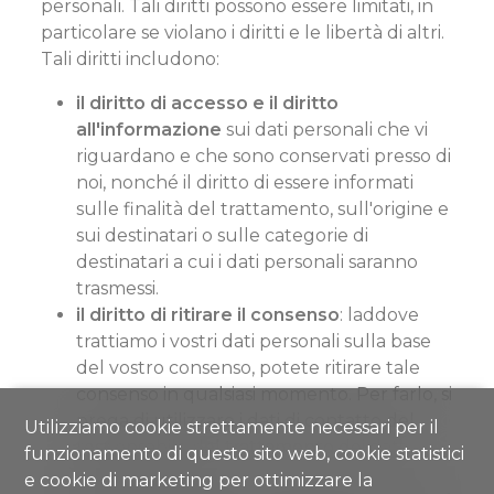
personali. Tali diritti possono essere limitati, in
particolare se violano i diritti e le libertà di altri.
Tali diritti includono:
il diritto di accesso e il diritto
all'informazione
sui dati personali che vi
riguardano e che sono conservati presso di
noi, nonché il diritto di essere informati
sulle finalità del trattamento, sull'origine e
sui destinatari o sulle categorie di
destinatari a cui i dati personali saranno
trasmessi.
il diritto di ritirare il consenso
: laddove
trattiamo i vostri dati personali sulla base
del vostro consenso, potete ritirare tale
consenso in qualsiasi momento. Per farlo, si
prega di utilizzare i dati di contatto del
Utilizziamo cookie strettamente necessari per il
responsabile del trattamento dei dati
funzionamento di questo sito web, cookie statistici
sopra indicati.
e cookie di marketing per ottimizzare la