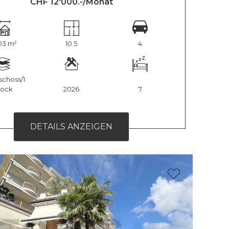
CHF 12'000.-/Monat
03 m²
10.5
4
choss/1.
tock
2026
7
DETAILS ANZEIGEN