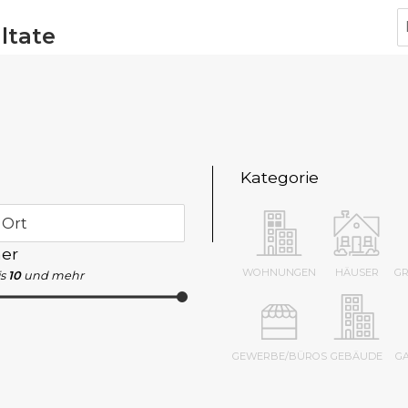
ltate
Kategorie
 Ort
er
WOHNUNGEN
HÄUSER
G
s
10
und mehr
GEWERBE/BÜROS
GEBÄUDE
G