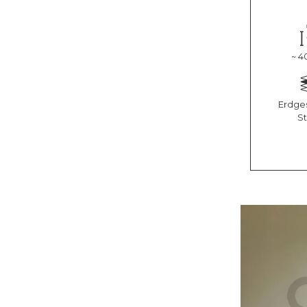
~ 4
Erdges
S