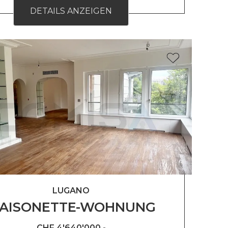
DETAILS ANZEIGEN
LUGANO
AISONETTE-WOHNUNG
CHF 4'640'000.-