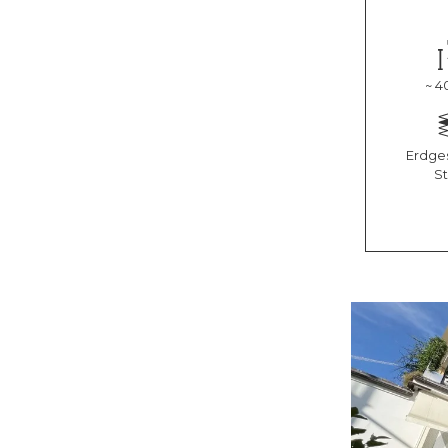
~ 4
Erdges
S