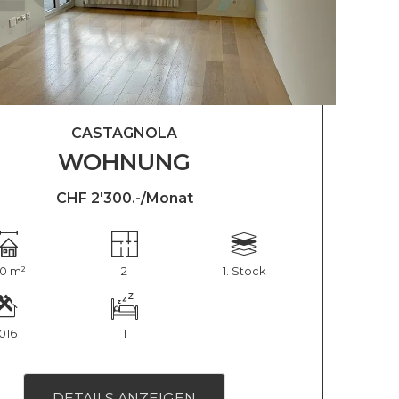
CASTAGNOLA
WOHNUNG
CHF 2'300.-/Monat
70 m²
2
1. Stock
016
1
DETAILS ANZEIGEN