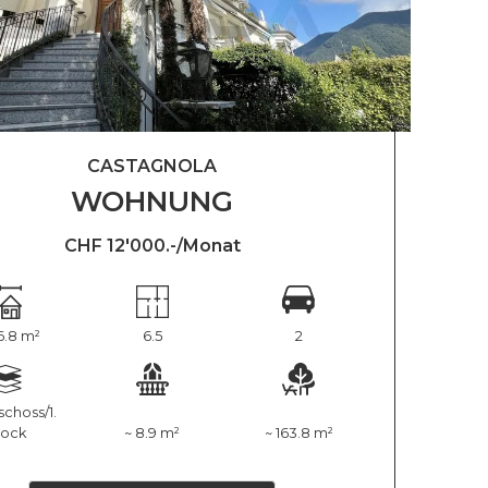
CASTAGNOLA
WOHNUNG
CHF 12'000.-/Monat
6.8 m²
6.5
2
choss/1.
tock
~ 8.9 m²
~ 163.8 m²