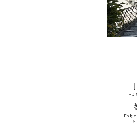
~ 31
Erdges
S