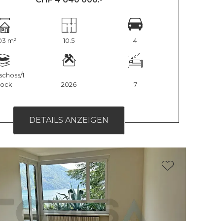
03 m²
10.5
4
choss/1.
tock
2026
7
DETAILS ANZEIGEN