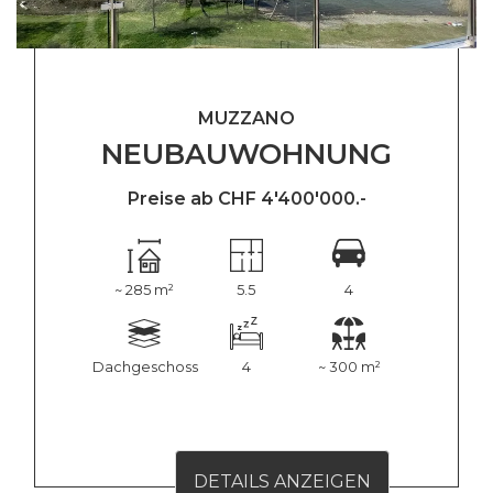
MUZZANO
NEUBAUWOHNUNG
Preise ab CHF 4'400'000.-
~ 285 m²
5.5
4
Dachgeschoss
4
~ 300 m²
DETAILS ANZEIGEN