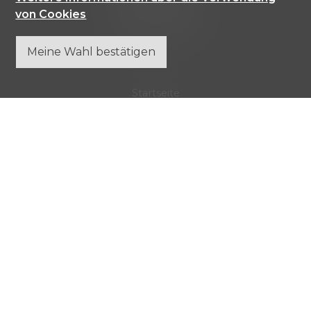
6976 Castagnola
von Cookies
Tel.
+41 91 971 67 00
info@comisa.ch
Meine Wahl bestätigen
Startseite
Immobilienobjekte
Firma
Kontakt
Verpassen Sie keine Objekte, melden Sie sich
kostenlos an.
Sich anmelden