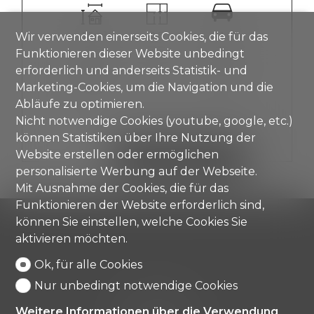
Wir verwenden einerseits Cookies, die für das
~ 75 m²
2.5
1
Funktionieren dieser Website unbedingt
erforderlich und anderseits Statistik- und
Erdgeschoss
1
~ 14 m²
Marketing-Cookies, um die Navigation und die
Abläufe zu optimieren.
Nicht notwendige Cookies (youtube, google, etc.)
können Statistiken über Ihre Nutzung der
Website erstellen oder ermöglichen
DETAILS ANZEIGEN
personalisierte Werbung auf der Webseite.
Mit Ausnahme der Cookies, die für das
Funktionieren der Website erforderlich sind,
können Sie einstellen, welche Cookies Sie
aktivieren möchten.
Ok, für alle Cookies
Nur unbedingt notwendige Cookies
Comisa SA
Strada di Gandria 4
Weitere Informationen über die Verwendung