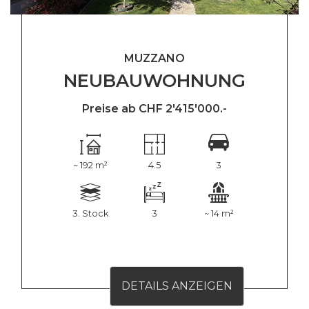
MUZZANO
NEUBAUWOHNUNG
Preise ab CHF 2'415'000.-
~ 192 m²
4.5
3
3. Stock
3
~ 14 m²
DETAILS ANZEIGEN