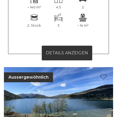
~ 140 m²
4.5
2
2. Stock
3
~ 14 m²
DETAILS ANZEIGEN
Aussergewöhnlich