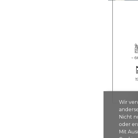
~ 6
1
Wir ver
anderse
Nicht n
oder er
Mit Aus