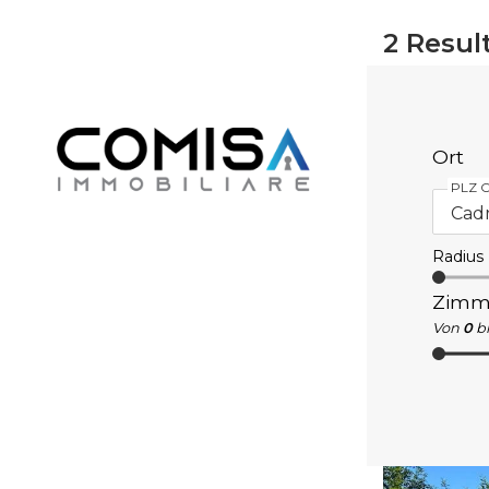
2
Resul
Ort
PLZ O
Radius
Zimm
Von
0
bi