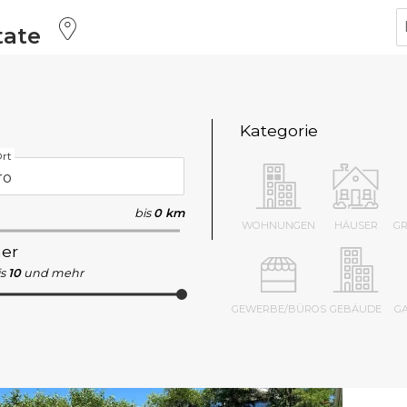
tate
Kategorie
rt
bis
0 km
WOHNUNGEN
HÄUSER
G
er
s
10
und mehr
GEWERBE/BÜROS
GEBÄUDE
G