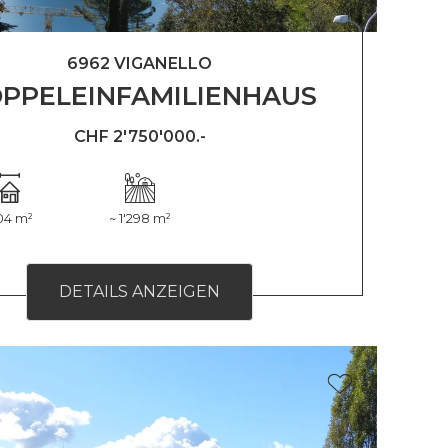
6962 VIGANELLO
PPELEINFAMILIENHAUS
CHF 2'750'000.-
04 m²
~ 1'298 m²
DETAILS ANZEIGEN