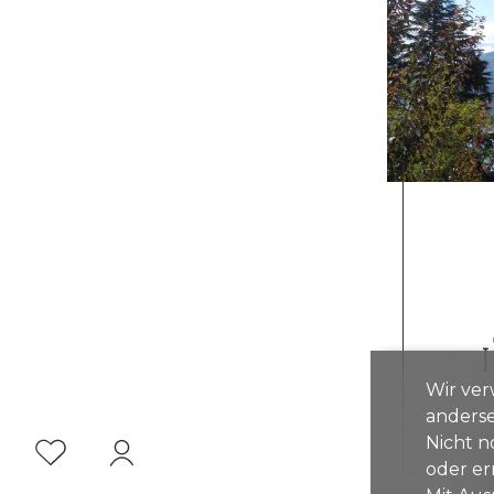
Wir ver
~ 2
anderse
Nicht n
oder er