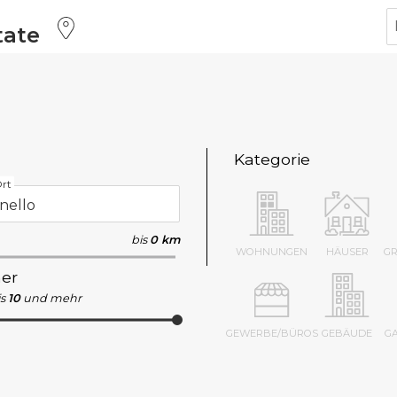
tate
Kategorie
rt
bis
0 km
WOHNUNGEN
HÄUSER
G
er
s
10
und mehr
GEWERBE/BÜROS
GEBÄUDE
G