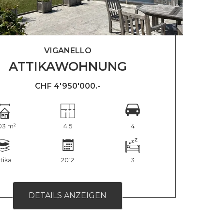
VIGANELLO
ATTIKAWOHNUNG
CHF 4'950'000.-
03 m²
4.5
4
tika
2012
3
DETAILS ANZEIGEN