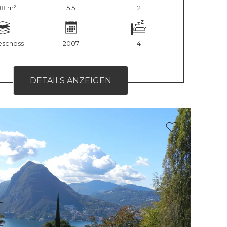
88 m²
5.5
2
eschoss
2007
4
DETAILS ANZEIGEN