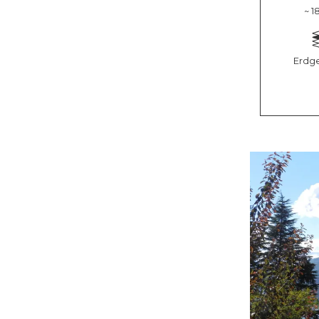
~ 1
Erdg