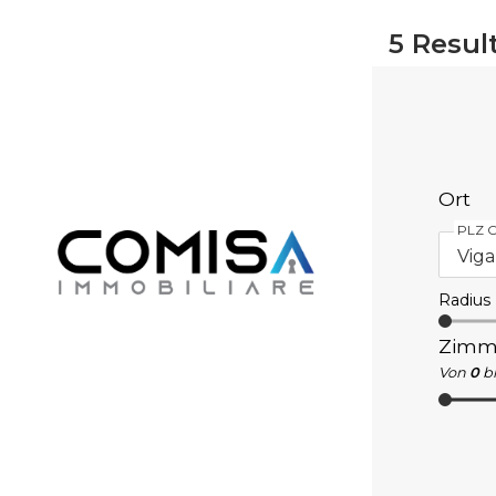
5
Resul
Ort
PLZ O
Radius
Zimm
Von
0
bi