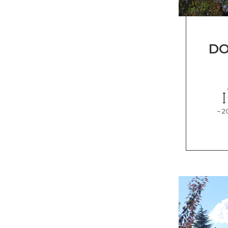
DO
~ 2