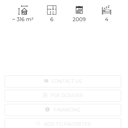
~ 316 m²
6
2009
4
CONTACT US
PDF DOSSIER
FINANCING
ADD TO FAVORITES