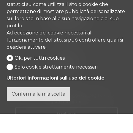
Comisa SA
statistici su come utilizza il sito o cookie che
Strada di Gandria 4
permettono di mostrare pubblicità personalizzate
6976 Castagnola
sul loro sito in base alla sua navigazione e al suo
Tel.
+41 91 971 67 00
profilo.
info@comisa.ch
Ad eccezione dei cookie necessari al
funzionamento del sito, si può controllare quali si
desidera attivare.
Home
Ok, per tutti i cookies
Beni immobili
Agenzia
Solo cookie strettamente necessari
Contatto
Ulteriori informazioni sull'uso dei cookie
Conferma la mia scelta
Non perdere nessun oggetto, registrarsi
gratuitamente.
Iscriversi