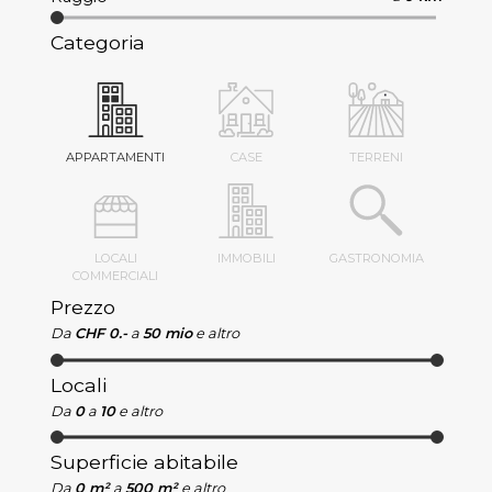
Categoria
APPARTAMENTI
CASE
TERRENI
LOCALI
IMMOBILI
GASTRONOMIA
COMMERCIALI
Prezzo
Da
CHF 0.-
a
50 mio
e altro
Locali
Da
0
a
10
e altro
Superficie abitabile
Da
0 m²
a
500 m²
e altro